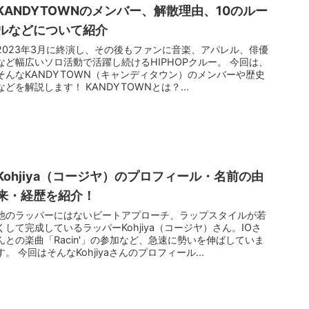
KANDYTOWNのメンバー、解散理由、10のルー
ルなどについて紹介
2023年3月に終演し、その後もファンに音楽、アパレル、俳優
など幅広いソロ活動で活躍し続けるHIPHOPクルー。 今回は、
そんなKANDYTOWN（キャンディタウン）のメンバーや歴史
などを解説します！ KANDYTOWNとは？...
Kohjiya（コージヤ）のプロフィール・名前の由
来・経歴を紹介！
他のラッパーにはないビートアプローチ、ラップスタイルが若
くして完成しているラッパーKohjiya（コージヤ）さん。IOさ
んとの楽曲「Racin'」の参加など、急速に勢いを伸ばしていま
す。 今回はそんなKohjiyaさんのプロフィール...