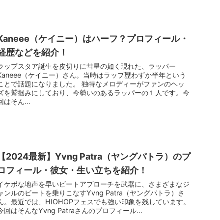
Kaneee（ケイニー）はハーフ？プロフィール・
経歴などを紹介！
ラップスタア誕生を皮切りに彗星の如く現れた、ラッパー
Kaneee（ケイニー）さん。当時はラップ歴わずか半年という
ことで話題になりました。 独特なメロディーがファンのヘッ
ズを鷲掴みにしており、今勢いのあるラッパーの１人です。今
回はそん...
【2024最新】Yvng Patra（ヤングパトラ）のプ
ロフィール・彼女・生い立ちを紹介！
イケボな地声を早いビートアプローチを武器に、さまざまなジ
ャンルのビートを乗りこなすYvng Patra（ヤングパトラ）さ
ん。最近では、HIOHOPフェスでも強い印象を残しています。
今回はそんなYvng Patraさんのプロフィール...