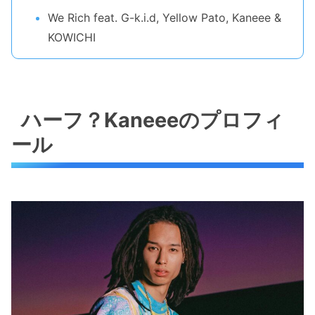
We Rich feat. G-k.i.d, Yellow Pato, Kaneee &
KOWICHI
ハーフ？Kaneeeのプロフィ
ール