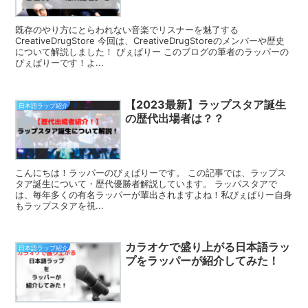
既存のやり方にとらわれない音楽でリスナーを魅了する
CreativeDrugStore 今回は、CreativeDrugStoreのメンバーや歴史
について解説しました！ ぴぇぱりー このブログの筆者のラッパーの
ぴぇぱりーです！よ...
【2023最新】ラップスタア誕生
日本語ラップ紹介
の歴代出場者は？？
こんにちは！ラッパーのぴぇぱりーです。 この記事では、ラップス
タア誕生について・歴代優勝者解説しています。 ラッパスタアで
は、毎年多くの有名ラッパーが輩出されますよね！私ぴぇぱりー自身
もラップスタアを視...
カラオケで盛り上がる日本語ラッ
日本語ラップ紹介
プをラッパーが紹介してみた！