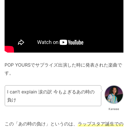
POP YOURSでサプライズ出演した時に発表された楽曲で
す。
I can’t explain 涙の訳 今もよぎるあの時の
負け
Kaneee
この「あの時の負け」というのは、
ラップスタア誕生での