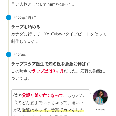
早い人物としてEminemを知った。
2022年8月1日
ラップを始める
カナダに行って、YouTubeのタイプビートを使って
制作していた。
2023年
ラップスタア誕生で知名度を急激に伸ばす
この時点で
ラップ歴は3ヶ月
だった。応募の動機に
ついては、
僕の
父親と弟が亡くなって
、もうどん
底のどん底までいっちゃって。這い上
がる
近道はやっぱ、音楽でカマすしか
Kaneee